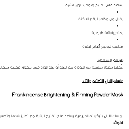
يساعد على تفتيح وتوحيد لون البشرة
يقلل من مظهر البقع الداكنة
يمنح إشراقة طبيعية
مناسب لجميع أنواع البشرة
طريقة الاستخدام
يُخلط مقدار مناسب من البودرة مع الماء أو ماء الورد حتى تتكون عجينة متجانسة، توضع على الوجه 10-15 دقيقة ثم تُغسل بالماء الفاتر.
ماسك اللبان للتفتيح والشد
Frankincense Brightening & Firming Powder Mask
ماسك اللبان بتركيبته الطبيعية يساعد على تفتيح البشرة مع تعزيز شدها وتحسين مرونتها. يمنح البشرة مظهراً مشدوداً وأكثر حيوية مع الاستخدام المنتظم.
الفوائد