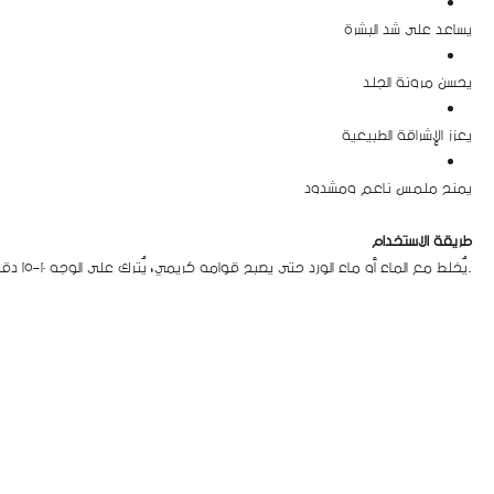
يساعد على شد البشرة
يحسن مرونة الجلد
يعزز الإشراقة الطبيعية
يمنح ملمس ناعم ومشدود
طريقة الاستخدام
يُخلط مع الماء أو ماء الورد حتى يصبح قوامه كريمي، يُترك على الوجه 10-15 دقيقة ثم يُغسل جيداً.