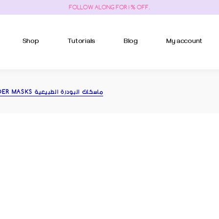
FOLLOW ALONG FOR 10% OFF.
BOUT US
TUTORIAL LIST
BLOG LIST
ME
BOUT ME
Shop
Tutorials
Blog
My account
E
NGREDIENTS
ONTACT US
T IN TOUCH
US
TUTORIAL LIST
BLOG LIST
NATURAL POWDER MASKS ماسكات البودرة الطبيعية
IVACY POLICY
ME
OMING SOON
IENTS
AQ PAGE
T US
 TOUCH
Y POLICY
G SOON
GE