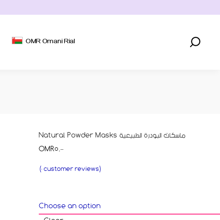
AED UAE DIRHAM
KWD KUWAITI DINAR
OMR Omani Rial
QAR QATARI RIYAL
SAR SAUDI RIYAL
AED UAE DIRHAM
KWD KUWAITI DINAR
QAR QATARI RIYAL
Natural Powder Masks ماسكات البودرة الطبيعية
SAR SAUDI RIYAL
OMR
5.000
(
0
customer reviews)
Choose an option