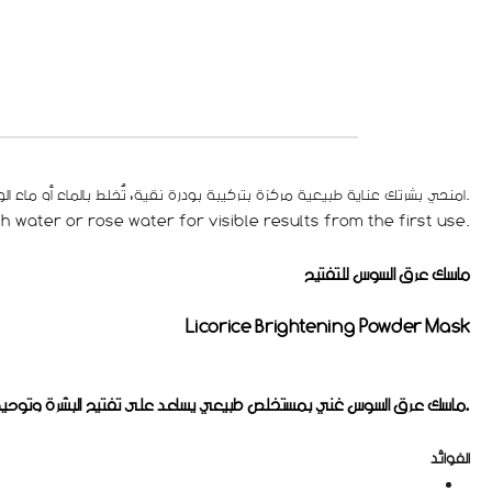
امنحي بشرتك عناية طبيعية مركزة بتركيبة بودرة نقية، تُخلط بالماء أو ماء الورد لتمنحك نتائج واضحة من أول استخدام.
 water or rose water for visible results from the first use.
ماسك عرق السوس للتفتيح
Licorice Brightening Powder Mask
ماسك عرق السوس غني بمستخلص طبيعي يساعد على تفتيح البشرة وتوحيد لونها بشكل تدريجي وآمن. يعمل على تقليل مظهر التصبغات ويمنح البشرة إشراقة صحية ولمسة ناعمة.
الفوائد