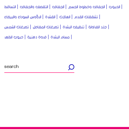
الحبوب
الجفاف وخطوط الجسم
الجفاف
التقصف والجفاف
التساقط
تشققات القدم
الهالات
القشرة
الرؤوس السوداء والبيضاء
جلد الفراولة
تنظيف البشرة
تصبغات المفاصل
تصبغات الشمس
مسام البشرة
فروة دهنية
حبوب الظهر
Search