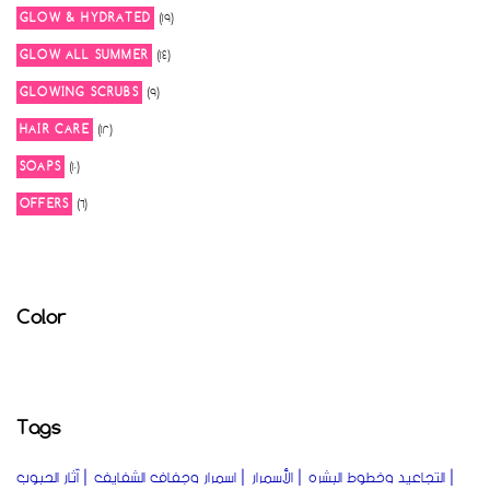
19
GLOW & HYDRATED
19
products
14
GLOW ALL SUMMER
14
products
9
GLOWING SCRUBS
9
products
12
HAIR CARE
12
products
10
SOAPS
10
products
6
OFFERS
6
products
Color
Tags
التجاعيد وخطوط البشره
الأسمرار
اسمرار وجفاف الشفايف
آثار الحبوب