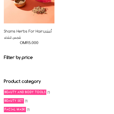
Shams Herbs For Hairأعشاب
شمس للشعر
OMR
5.000
Filter by price
Product category
6
BEAUTY AND BODY TOOLS
6
products
6
BEAUTY SET
6
products
6
FACIAL MASK
6
products