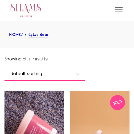
Skip
to
the
content
HOME
فروة دهنية
Showing all 3 results
SOLD