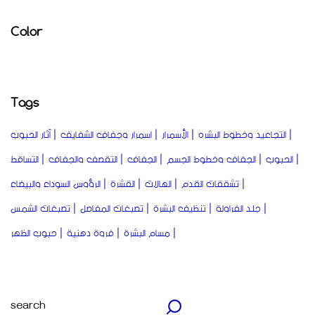
Color
Tags
التجاعيد وخطوط البشره
الأسمرار
اسمرار وجفاف الشفايف
آثار الحبوب
الحبوب
الجفاف وخطوط الجسم
الجفاف
التقصف والجفاف
التساقط
تشققات القدم
الهالات
القشرة
الرؤوس السوداء والبيضاء
جلد الفراولة
تنظيف البشرة
تصبغات المفاصل
تصبغات الشمس
مسام البشرة
فروة دهنية
حبوب الظهر
Search