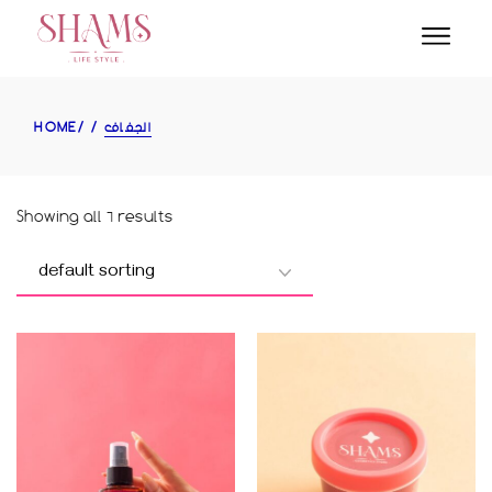
Skip
to
the
content
HOME
الجفاف
Showing all 6 results