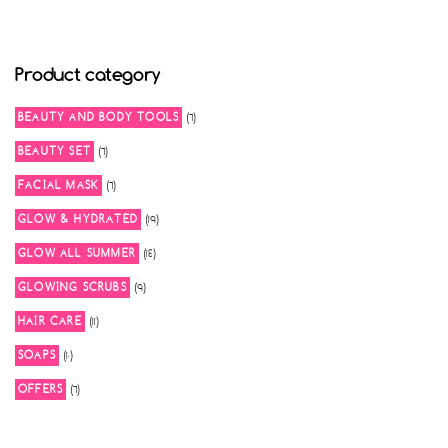
Product category
6
BEAUTY AND BODY TOOLS
6
products
6
BEAUTY SET
6
products
6
FACIAL MASK
6
products
19
GLOW & HYDRATED
19
products
14
GLOW ALL SUMMER
14
products
9
GLOWING SCRUBS
9
products
11
HAIR CARE
11
products
10
SOAPS
10
products
6
OFFERS
6
products